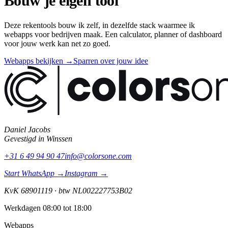
Bouw je eigen tool
Deze rekentools bouw ik zelf, in dezelfde stack waarmee ik
webapps voor bedrijven maak. Een calculator, planner of dashboard
voor jouw werk kan net zo goed.
Webapps bekijken
→
Sparren over jouw idee
Daniel Jacobs
Gevestigd in
Winssen
+31 6 49 94 90 47
info@colorsone.com
Start WhatsApp →
Instagram →
KvK
68901119
·
btw
NL002227753B02
Werkdagen 08:00 tot 18:00
Webapps