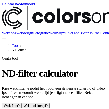
Ga naar hoofdinhoud
Webapps
Webdesign
Fotografie
Werkwijze
Over
Tools
Scan
Journal
Conta
Tools
/
ND-filter
Gratis tool
ND-filter calculator
Kies welk filter je nodig hebt voor een gewenste sluitertijd of video-
fps, of reken vooruit welke tijd je krijgt met een filter. Beide
richtingen in een tool.
Welk filter?
Welke sluitertijd?