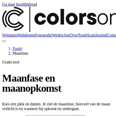
Ga naar hoofdinhoud
Webapps
Webdesign
Fotografie
Werkwijze
Over
Tools
Scan
Journal
Conta
Tools
/
Maanfase
Gratis tool
Maanfase en
maanopkomst
Kies een plek en datum. Je ziet de maanfase, hoeveel van de maan
verlicht is en wanneer hij opkomt en ondergaat.