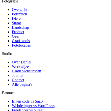
Fotografie
Overzicht
Portretten
Dieren
Straat
Landschap
Product
Gear
Gratis tools
Fotolocaties
Studio
Over Daniel
Werkwijze
Gratis websitescan
Journal
Contact
Alle pagina's
Bronnen
Eigen code vs SaaS
Webdesigner vs WordPress
Freelancer vs bureau